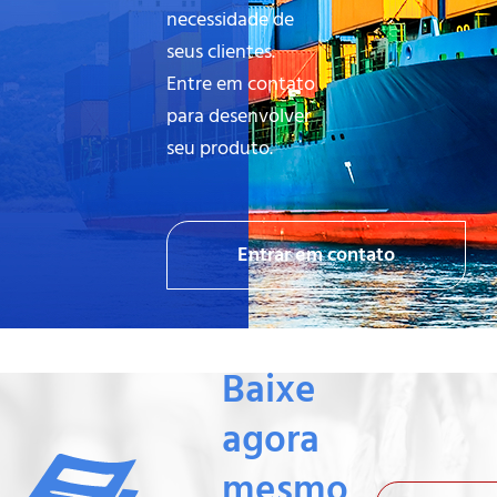
necessidade de
seus clientes.
Entre em contato
para desenvolver
seu produto.
Entrar em contato
Baixe
agora
mesmo