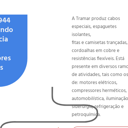
944
A Tramar produz cabos
especiais, espaguetes
indo
isolantes,
cia
fitas e camisetas trançadas,
cordoalhas em cobre e
res
resistências flexíveis. Está
s
presente em diversos ram
de atividades, tais como o
de: motores elétricos,
compressores herméticos,
automobilística, iluminação
siderurgia, refrigeração e
petroquímica.