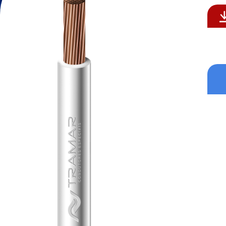
Formatos aceitos para CV: .p
Formatos aceitos: .pdf , .do
Enviar
Enviar