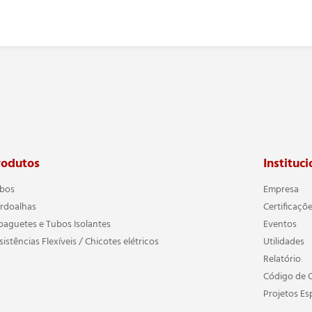
rodutos
Instituci
bos
Empresa
rdoalhas
Certificaçõ
paguetes e Tubos Isolantes
Eventos
sistências Flexíveis / Chicotes elétricos
Utilidades
Relatório
Código de 
Projetos Es