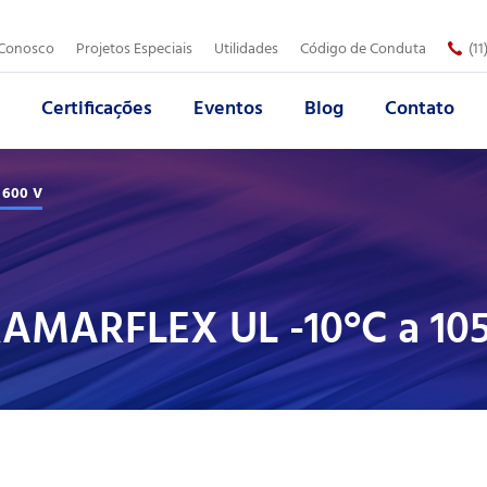
Trabalhe Conosco
 Conosco
Projetos Especiais
Utilidades
Código de Conduta
(1
Certificações
Eventos
Blog
Contato
Empresa:
Área de Atuação:
*
*
 600 V
Produto:
Telefone:
*
*
AMARFLEX UL -10°C a 10
Assunto:
*