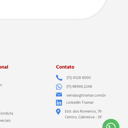
onal
Contato
(11) 4528 6000
es
(11) 98946 2246
vendas@tramar.com.br
LinkedIn Tramar
Estr. dos Romeiros, 79
Conduta
Centro, Cabreúva - SP
peciais