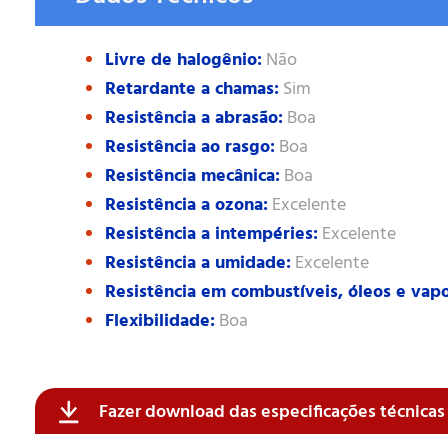
Livre de halogênio:
Não
Retardante a chamas:
Sim
Resistência a abrasão:
Boa
Resistência ao rasgo:
Boa
Resistência mecânica:
Boa
Resistência a ozona:
Excelente
Resistência a intempéries:
Excelente
Resistência a umidade:
Excelente
Resistência em combustíveis, óleos e vapo
Flexibilidade:
Boa
Fazer download das especificações técnica