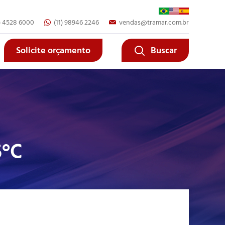
1) 4528 6000
(11) 98946 2246
vendas@tramar.com.br
Fechar
Fechar
Solicite orçamento
Buscar
5°C