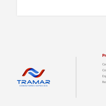
P
Ca
Co
Es
Re