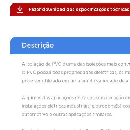
Fazer download das especificações técnica
Formatos aceitos para CV: .pdf , .doc , .xlsx , .pptx .jpeg , .pn
Formatos aceitos: .pdf , .doc , .xlsx , .pptx .jpeg , .png
Enviar
Descrição
A isolação de PVC é uma das isolações mais conve
Enviar
O PVC possui boas propriedades dielétricas, ótima
pode ser utilizado em uma ampla variedade de ap
Algumas das aplicações de cabos com isolação em
instalações elétricas industriais, eletrodomésticos,
automotivo e outras aplicações similares.