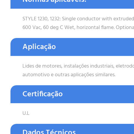
STYLE 1230, 1232: Single conductor with extruded
600 Vac, 60 deg C Wet, horizontal flame. Optional
Aplicação
Lides de motores, instalações industriais, eletrodo
automotivo e outras aplicações similares.
Certificação
U.L
Dados Técnicos