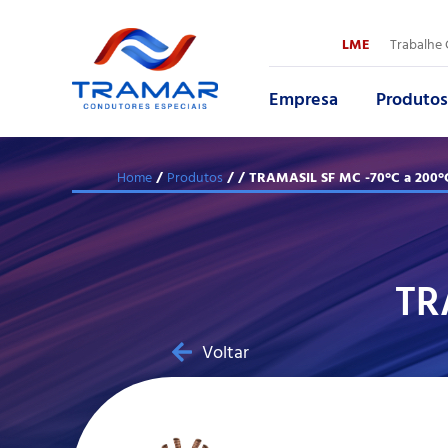
LME
Trabalhe
Empresa
Produtos
Nome:
Nome:
*
*
/
/
/ TRAMASIL SF MC -70°C a 200°
Home
Produtos
Ramo de atividade:
E-mail:
*
*
TR
E-mail:
Mensagem:
*
*
Voltar
Mensagem:
*