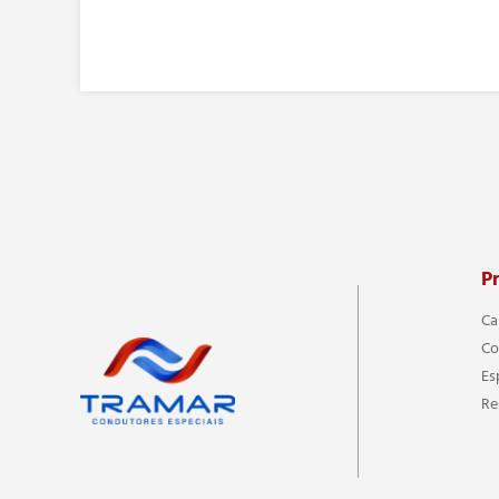
P
Ca
Co
Es
Re