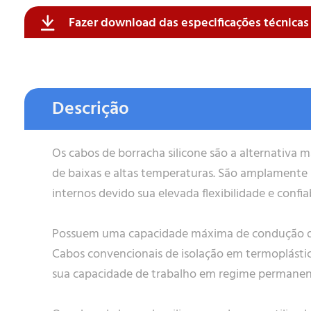
Fazer download das especificações técnica
Formatos aceitos para CV: .pdf , .doc , .xlsx , .pptx .jpeg , .pn
Formatos aceitos: .pdf , .doc , .xlsx , .pptx .jpeg , .png
Enviar
Descrição
Os cabos de borracha silicone são a alternativa ma
Enviar
de baixas e altas temperaturas. São amplamente
internos devido sua elevada flexibilidade e confia
Possuem uma capacidade máxima de condução de
Cabos convencionais de isolação em termoplásti
sua capacidade de trabalho em regime permanent