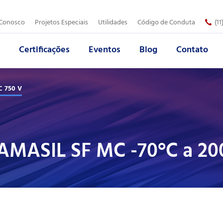
Trabalhe Conosco
 Conosco
Projetos Especiais
Utilidades
Código de Conduta
(1
Certificações
Eventos
Blog
Contato
Empresa:
Área de Atuação:
*
*
C 750 V
Produto:
Telefone:
*
*
AMASIL SF MC -70°C a 20
Assunto:
*