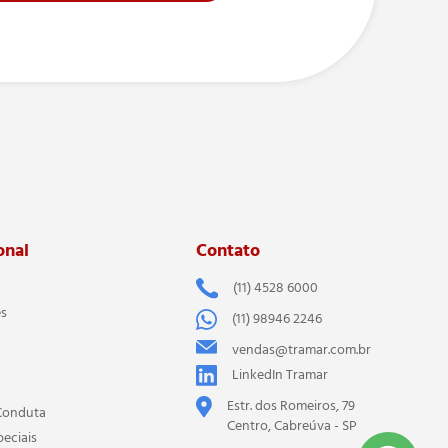
onal
Contato
(11) 4528 6000
es
(11) 98946 2246
vendas@tramar.com.br
LinkedIn Tramar
Estr. dos Romeiros, 79
Conduta
Centro, Cabreúva - SP
peciais