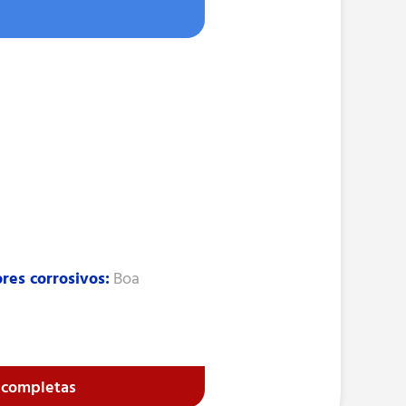
res corrosivos:
Boa
s completas