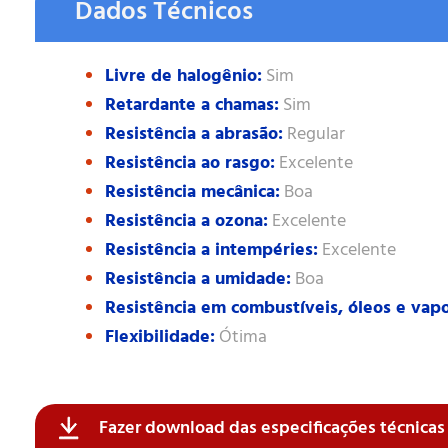
Dados Técnicos
Livre de halogênio:
Sim
Retardante a chamas:
Sim
Resistência a abrasão:
Regular
Resistência ao rasgo:
Excelente
Resistência mecânica:
Boa
Resistência a ozona:
Excelente
Resistência a intempéries:
Excelente
Resistência a umidade:
Boa
Resistência em combustíveis, óleos e vapo
Flexibilidade:
Ótima
Fazer download das especificações técnica