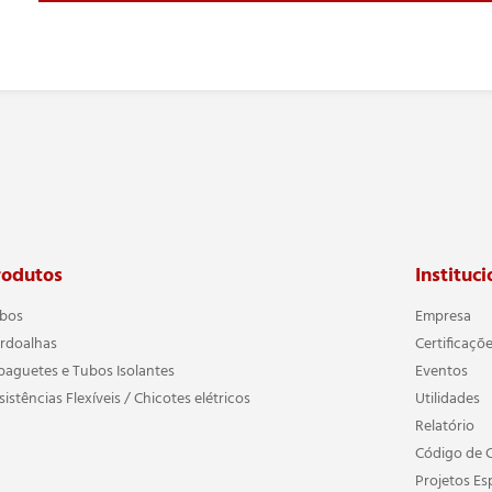
rodutos
Instituci
bos
Empresa
rdoalhas
Certificaçõ
paguetes e Tubos Isolantes
Eventos
sistências Flexíveis / Chicotes elétricos
Utilidades
Relatório
Código de 
Projetos Es