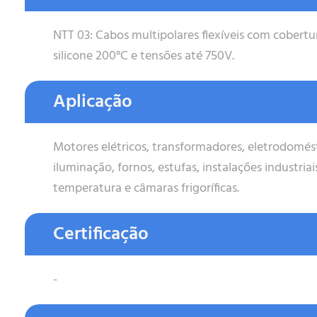
NTT 03: Cabos multipolares flexíveis com cobertu
silicone 200°C e tensões até 750V.
Aplicação
Motores elétricos, transformadores, eletrodomés
iluminação, fornos, estufas, instalações industria
temperatura e câmaras frigoríficas.
Certificação
-