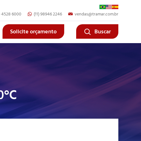
1) 4528 6000
(11) 98946 2246
vendas@tramar.com.br
Fechar
Fechar
Solicite orçamento
Buscar
0°C