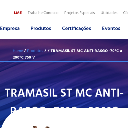
Trabalhe 
LME
Trabalhe Conosco
Projetos Especiais
Utilidades
Có
Empresa
Produtos
Certificações
Eventos
Nome:
Nome:
*
*
E
Á
/
/
/ TRAMASIL ST MC ANTI-RASGO -70°C a
Home
Produtos
200°C 750 V
Ramo de atividade:
E-mail:
*
*
P
T
TRAMASIL ST MC ANTI-
E-mail:
Mensagem:
*
*
A
RASGO -70°C a 200°C
Mensagem:
*
Voltar