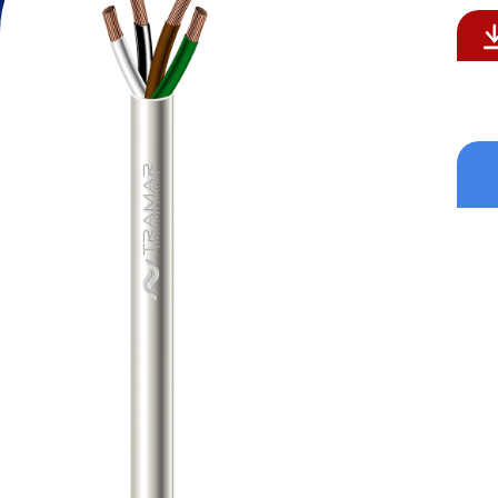
Formatos aceitos para CV: .p
Formatos aceitos: .pdf , .do
Enviar
Enviar