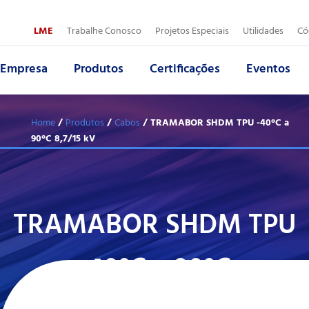
Trabalhe 
LME
Trabalhe Conosco
Projetos Especiais
Utilidades
Có
Empresa
Produtos
Certificações
Eventos
Nome:
Nome:
*
*
E
Á
/
/
/ TRAMABOR SHDM TPU -40°C a
Home
Produtos
Cabos
90°C 8,7/15 kV
Ramo de atividade:
E-mail:
*
*
P
T
TRAMABOR SHDM TPU
E-mail:
Mensagem:
*
*
A
-40°C a 90°C
Mensagem:
*
Voltar