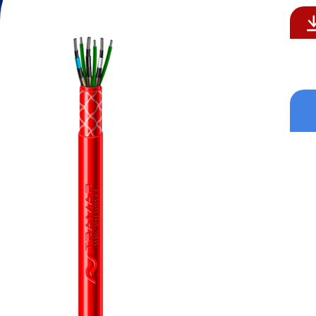
Formatos aceitos para CV: .p
Formatos aceitos: .pdf , .do
Enviar
Enviar