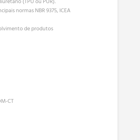
liuretano (TPU ou PUR).
cipais normas NBR 9375, ICEA
olvimento de produtos
HDM-CT