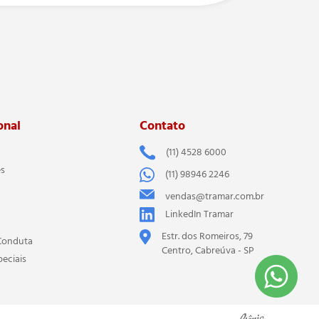
onal
Contato
(11) 4528 6000
es
(11) 98946 2246
vendas@tramar.com.br
LinkedIn Tramar
Estr. dos Romeiros, 79
Conduta
Centro, Cabreúva - SP
peciais