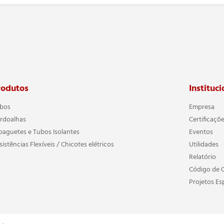
rodutos
Instituci
bos
Empresa
rdoalhas
Certificaçõ
paguetes e Tubos Isolantes
Eventos
sistências Flexíveis / Chicotes elétricos
Utilidades
Relatório
Código de 
Projetos Es