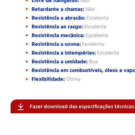
Livre de halogênio:
Não
Retardante a chamas:
Não
Resistência a abrasão:
Excelente
Resistência ao rasgo:
Excelente
Resistência mecânica:
Excelente
Resistência a ozona:
Excelente
Resistência a intempéries:
Excelente
Resistência a umidade:
Boa
Resistência em combustíveis, óleos e vapo
Flexibilidade:
Ótima
Fazer download das especificações técnica