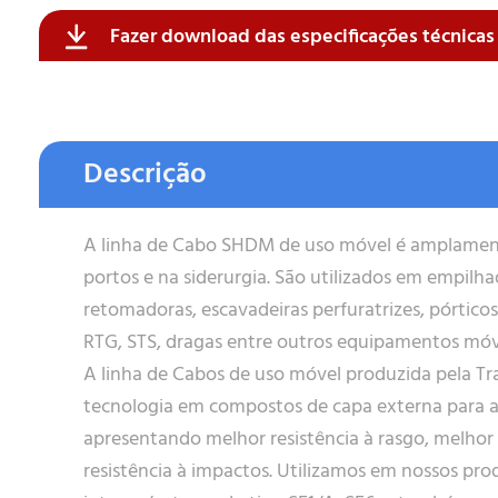
Fazer download das especificações técnica
Formatos aceitos para CV: .pdf , .doc , .xlsx , .pptx .jpeg , .pn
Formatos aceitos: .pdf , .doc , .xlsx , .pptx .jpeg , .png
Enviar
Descrição
A linha de Cabo SHDM de uso móvel é amplament
Enviar
portos e na siderurgia. São utilizados em empilha
retomadoras, escavadeiras perfuratrizes, pórticos
RTG, STS, dragas entre outros equipamentos móv
A linha de Cabos de uso móvel produzida pela Tra
tecnologia em compostos de capa externa para a
apresentando melhor resistência à rasgo, melhor 
resistência à impactos. Utilizamos em nossos pr