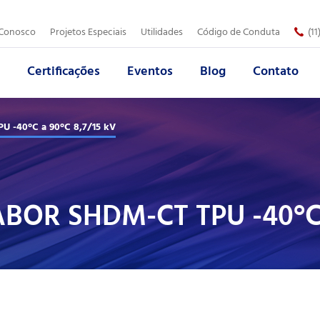
Trabalhe Conosco
 Conosco
Projetos Especiais
Utilidades
Código de Conduta
(1
Certificações
Eventos
Blog
Contato
Empresa:
Área de Atuação:
*
*
-40°C a 90°C 8,7/15 kV
Produto:
Telefone:
*
*
BOR SHDM-CT TPU -40°C 
Assunto:
*