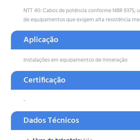
NTT 40: Cabos de potência conforme NBR 9375, ut
de equipamentos que exigem alta resistência mec
Aplicação
Instalações em equipamentos de mineração
Certificação
-
Dados Técnicos