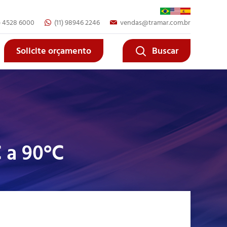
1) 4528 6000
(11) 98946 2246
vendas@tramar.com.br
Fechar
Fechar
Solicite orçamento
Buscar
a 90°C