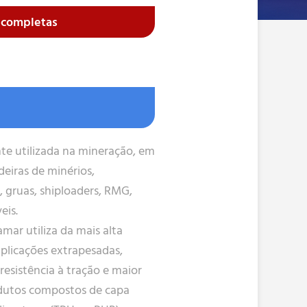
s completas
g
e utilizada na mineração, em
deiras de minérios,
, gruas, shiploaders, RMG,
eis.
mar utiliza da mais alta
plicações extrapesadas,
resistência à tração e maior
odutos compostos de capa