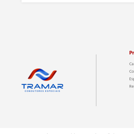
P
Ca
Co
Es
Re