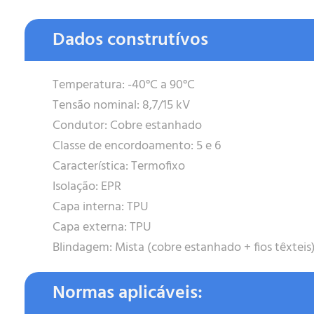
Dados construtívos
Temperatura: -40°C a 90°C
Tensão nominal: 8,7/15 kV
Condutor: Cobre estanhado
Classe de encordoamento: 5 e 6
Característica: Termofixo
Isolação: EPR
Capa interna: TPU
Capa externa: TPU
Blindagem: Mista (cobre estanhado + fios têxteis
Normas aplicáveis: