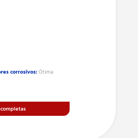
res corrosivos:
Ótima
s completas