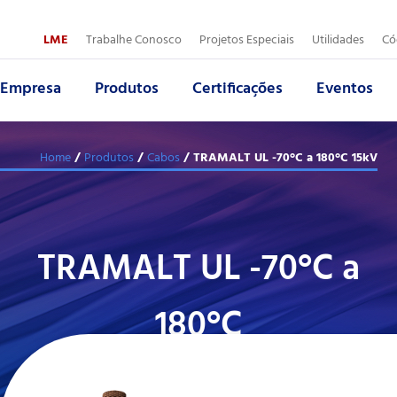
Trabalhe 
LME
Trabalhe Conosco
Projetos Especiais
Utilidades
Có
Empresa
Produtos
Certificações
Eventos
Nome:
Nome:
*
*
E
Á
/
/
/ TRAMALT UL -70°C a 180°C 15kV
Home
Produtos
Cabos
Ramo de atividade:
E-mail:
*
*
P
T
TRAMALT UL -70°C a
E-mail:
Mensagem:
*
*
A
180°C
Mensagem:
*
Voltar