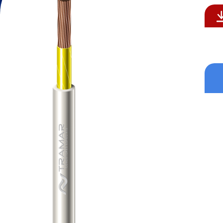
Formatos aceitos para CV: .p
Formatos aceitos: .pdf , .do
Enviar
Enviar