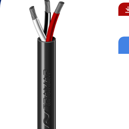
Formatos aceitos para CV: .p
Formatos aceitos: .pdf , .do
Enviar
Enviar