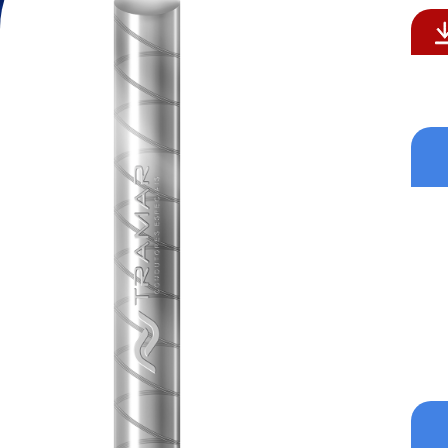
Formatos aceitos para CV: .p
Formatos aceitos: .pdf , .do
Enviar
Enviar